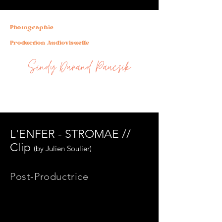
Photographie
Production Audiovisuelle
Sindy Durand Paucsik
L'ENFER - STROMAE //
Clip
(by Julien Soulier
)
Post-Productrice