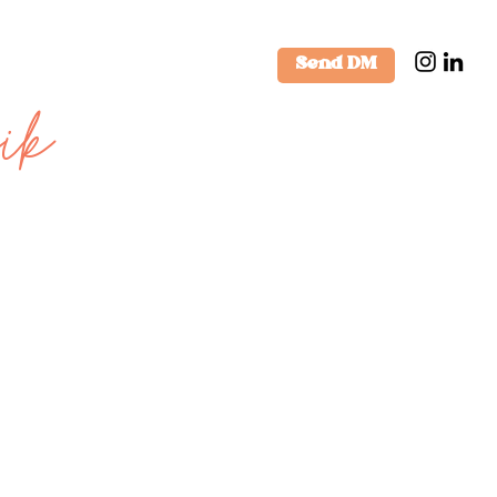
Send DM
ik