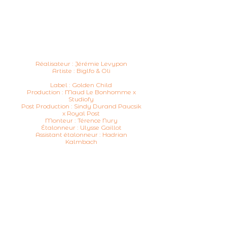
Réalisateur : Jérémie Levypon
Artiste : Biglfo & Oli
Label : Golden Child
Production : Maud Le Bonhomme x
Studiofy
Post Production : Sindy Durand Paucsik
x Royal Post
Monteur : Térence Nury
Étalonneur : Ulysse Gaillot
Assistant étalonneur : Hadrian
Kalmbach
Contact
Send DM
07 50 20 37 79