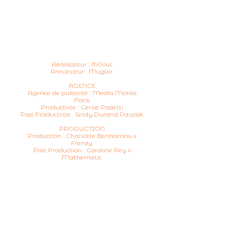
Réalisateur : ffi0oul
Annonceur : Mugler
AGENCE
Agence de publicité : Media.Monks
Paris
Productrice : Cerise Podetti
Post Productrice : Sindy Durand Paucsik
PRODUCTION
Production : Charlotte Benhamou x
Frenzy
Post Production : Caroline Rey x
Mathematic
Contact
Send DM